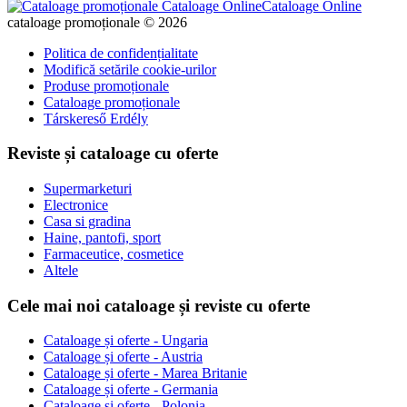
Cataloage Online
cataloage promoționale © 2026
Politica de confidențialitate
Modifică setările cookie-urilor
Produse promoționale
Cataloage promoționale
Társkereső Erdély
Reviste și cataloage cu oferte
Supermarketuri
Electronice
Casa si gradina
Haine, pantofi, sport
Farmaceutice, cosmetice
Altele
Cele mai noi cataloage și reviste cu oferte
Cataloage și oferte - Ungaria
Cataloage și oferte - Austria
Cataloage și oferte - Marea Britanie
Cataloage și oferte - Germania
Cataloage și oferte - Polonia