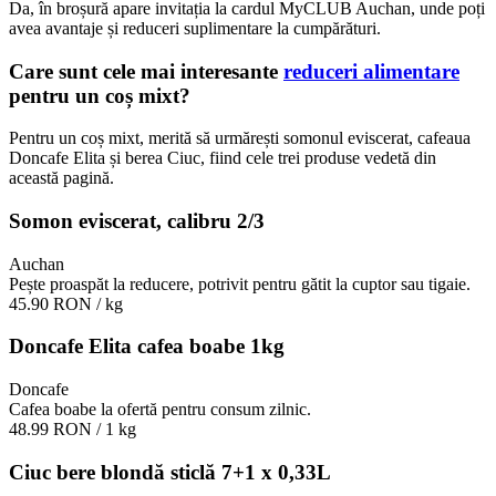
Da, în broșură apare invitația la cardul MyCLUB Auchan, unde poți
avea avantaje și reduceri suplimentare la cumpărături.
Care sunt cele mai interesante
reduceri alimentare
pentru un coș mixt?
Pentru un coș mixt, merită să urmărești somonul eviscerat, cafeaua
Doncafe Elita și berea Ciuc, fiind cele trei produse vedetă din
această pagină.
Somon eviscerat, calibru 2/3
Auchan
Pește proaspăt la reducere, potrivit pentru gătit la cuptor sau tigaie.
45.90 RON
/ kg
Doncafe Elita cafea boabe 1kg
Doncafe
Cafea boabe la ofertă pentru consum zilnic.
48.99 RON
/ 1 kg
Ciuc bere blondă sticlă 7+1 x 0,33L