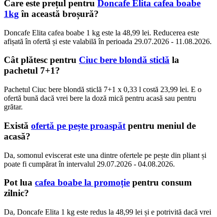
Care este prețul pentru
Doncafe Elita cafea boabe
1kg
în această broșură?
Doncafe Elita cafea boabe 1 kg este la 48,99 lei. Reducerea este
afișată în ofertă și este valabilă în perioada 29.07.2026 - 11.08.2026.
Cât plătesc pentru
Ciuc bere blondă sticlă
la
pachetul 7+1?
Pachetul Ciuc bere blondă sticlă 7+1 x 0,33 l costă 23,99 lei. E o
ofertă bună dacă vrei bere la doză mică pentru acasă sau pentru
grătar.
Există
ofertă pe pește proaspăt
pentru meniul de
acasă?
Da, somonul eviscerat este una dintre ofertele pe pește din pliant și
poate fi cumpărat în intervalul 29.07.2026 - 04.08.2026.
Pot lua
cafea boabe la promoție
pentru consum
zilnic?
Da, Doncafe Elita 1 kg este redus la 48,99 lei și e potrivită dacă vrei