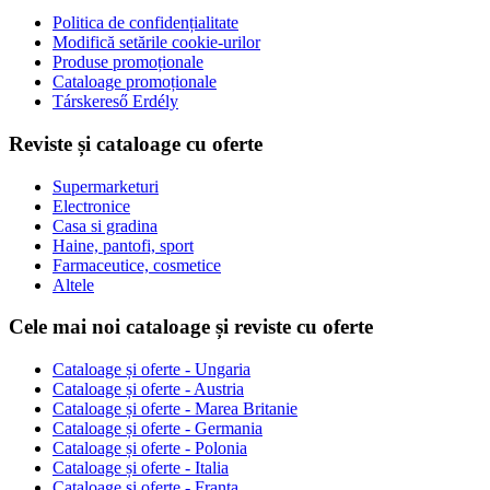
Politica de confidențialitate
Modifică setările cookie-urilor
Produse promoționale
Cataloage promoționale
Társkereső Erdély
Reviste și cataloage cu oferte
Supermarketuri
Electronice
Casa si gradina
Haine, pantofi, sport
Farmaceutice, cosmetice
Altele
Cele mai noi cataloage și reviste cu oferte
Cataloage și oferte - Ungaria
Cataloage și oferte - Austria
Cataloage și oferte - Marea Britanie
Cataloage și oferte - Germania
Cataloage și oferte - Polonia
Cataloage și oferte - Italia
Cataloage și oferte - Franța