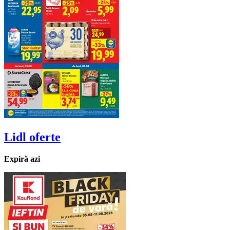
Lidl
oferte
Expiră azi