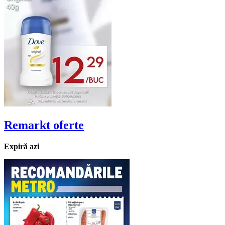
Remarkt
oferte
Expiră azi