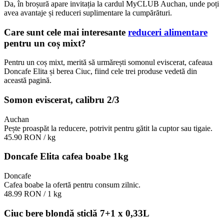
Da, în broșură apare invitația la cardul MyCLUB Auchan, unde poți
avea avantaje și reduceri suplimentare la cumpărături.
Care sunt cele mai interesante
reduceri alimentare
pentru un coș mixt?
Pentru un coș mixt, merită să urmărești somonul eviscerat, cafeaua
Doncafe Elita și berea Ciuc, fiind cele trei produse vedetă din
această pagină.
Somon eviscerat, calibru 2/3
Auchan
Pește proaspăt la reducere, potrivit pentru gătit la cuptor sau tigaie.
45.90 RON
/ kg
Doncafe Elita cafea boabe 1kg
Doncafe
Cafea boabe la ofertă pentru consum zilnic.
48.99 RON
/ 1 kg
Ciuc bere blondă sticlă 7+1 x 0,33L