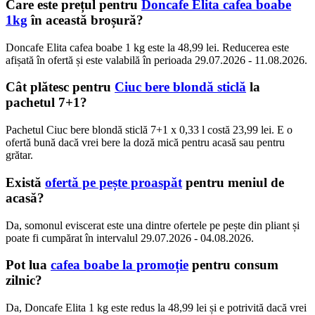
Care este prețul pentru
Doncafe Elita cafea boabe
1kg
în această broșură?
Doncafe Elita cafea boabe 1 kg este la 48,99 lei. Reducerea este
afișată în ofertă și este valabilă în perioada 29.07.2026 - 11.08.2026.
Cât plătesc pentru
Ciuc bere blondă sticlă
la
pachetul 7+1?
Pachetul Ciuc bere blondă sticlă 7+1 x 0,33 l costă 23,99 lei. E o
ofertă bună dacă vrei bere la doză mică pentru acasă sau pentru
grătar.
Există
ofertă pe pește proaspăt
pentru meniul de
acasă?
Da, somonul eviscerat este una dintre ofertele pe pește din pliant și
poate fi cumpărat în intervalul 29.07.2026 - 04.08.2026.
Pot lua
cafea boabe la promoție
pentru consum
zilnic?
Da, Doncafe Elita 1 kg este redus la 48,99 lei și e potrivită dacă vrei