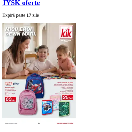
JYSK
oferte
Expiră peste
17
zile