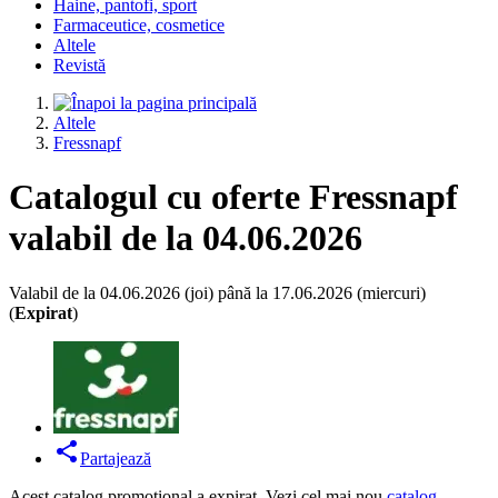
Haine, pantofi, sport
Farmaceutice, cosmetice
Altele
Revistă
Altele
Fressnapf
Catalogul cu oferte Fressnapf
valabil de la 04.06.2026
Valabil de la 04.06.2026 (joi) până la 17.06.2026 (miercuri)
(
Expirat
)
Partajează
Acest catalog promoțional a expirat. Vezi cel mai nou
catalog