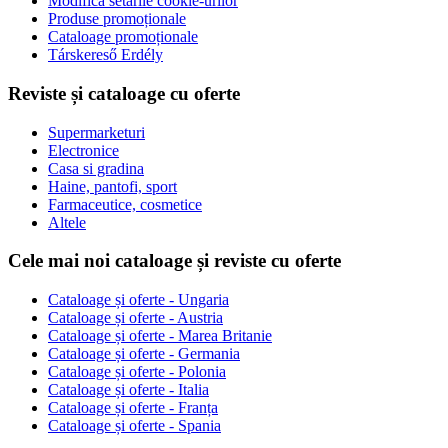
Modifică setările cookie-urilor
Produse promoționale
Cataloage promoționale
Társkereső Erdély
Reviste și cataloage cu oferte
Supermarketuri
Electronice
Casa si gradina
Haine, pantofi, sport
Farmaceutice, cosmetice
Altele
Cele mai noi cataloage și reviste cu oferte
Cataloage și oferte - Ungaria
Cataloage și oferte - Austria
Cataloage și oferte - Marea Britanie
Cataloage și oferte - Germania
Cataloage și oferte - Polonia
Cataloage și oferte - Italia
Cataloage și oferte - Franța
Cataloage și oferte - Spania