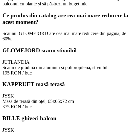
balconul cu plante și să păstrezi un buget mic.
Ce produs din catalog are cea mai mare reducere la
acest moment?
Scaunul GLOMFJORD are cea mai mare reducere din pagină, de
60%.
GLOMFJORD scaun stivuibil
JUTLANDIA
Scaun de grădină din aluminiu și polipropilenă, stivuibil
195 RON
/ buc
KAPPRUET masă terasă
JYSK
Masă de terasă din oțel, 65x65x72 cm
375 RON
/ buc
BILLE ghiveci balcon
JYSK