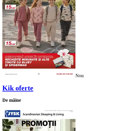
Nou
Kik
oferte
De mâine