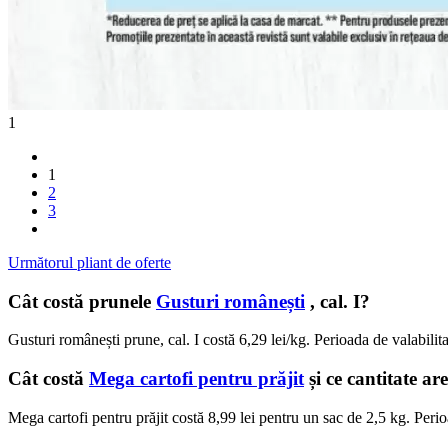
1
1
2
3
Următorul pliant de oferte
Cât costă prunele
Gusturi românești
, cal. I?
Gusturi românești prune, cal. I costă 6,29 lei/kg. Perioada de valabilit
Cât costă
Mega cartofi pentru prăjit
și ce cantitate ar
Mega cartofi pentru prăjit costă 8,99 lei pentru un sac de 2,5 kg. Peri