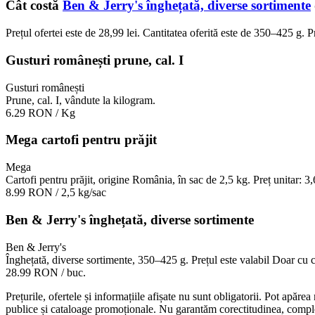
Cât costă
Ben & Jerry's înghețată, diverse sortimente
Prețul ofertei este de 28,99 lei. Cantitatea oferită este de 350–425 g. 
Gusturi românești prune, cal. I
Gusturi românești
Prune, cal. I, vândute la kilogram.
6.29 RON
/ Kg
Mega cartofi pentru prăjit
Mega
Cartofi pentru prăjit, origine România, în sac de 2,5 kg. Preț unitar: 3,
8.99 RON
/ 2,5 kg/sac
Ben & Jerry's înghețată, diverse sortimente
Ben & Jerry's
Înghețată, diverse sortimente, 350–425 g. Prețul este valabil Doar cu
28.99 RON
/ buc.
Prețurile, ofertele și informațiile afișate nu sunt obligatorii. Pot apăre
publice și cataloage promoționale. Nu garantăm corectitudinea, completi