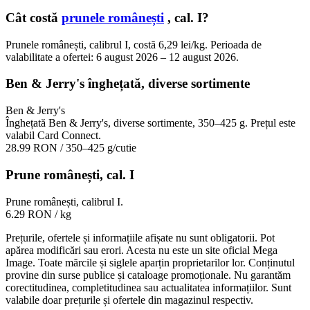
Cât costă
prunele românești
, cal. I?
Prunele românești, calibrul I, costă 6,29 lei/kg. Perioada de
valabilitate a ofertei: 6 august 2026 – 12 august 2026.
Ben & Jerry's înghețată, diverse sortimente
Ben & Jerry's
Înghețată Ben & Jerry's, diverse sortimente, 350–425 g. Prețul este
valabil Card Connect.
28.99 RON
/ 350–425 g/cutie
Prune românești, cal. I
Prune românești, calibrul I.
6.29 RON
/ kg
Prețurile, ofertele și informațiile afișate nu sunt obligatorii. Pot
apărea modificări sau erori. Acesta nu este un site oficial Mega
Image. Toate mărcile și siglele aparțin proprietarilor lor. Conținutul
provine din surse publice și cataloage promoționale. Nu garantăm
corectitudinea, completitudinea sau actualitatea informațiilor. Sunt
valabile doar prețurile și ofertele din magazinul respectiv.