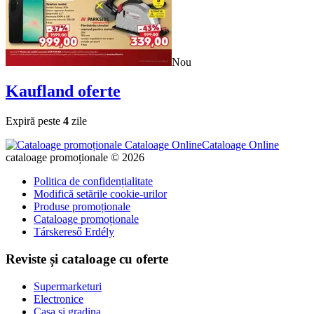
Nou
Kaufland
oferte
Expiră peste
4
zile
Cataloage Online
cataloage promoționale © 2026
Politica de confidențialitate
Modifică setările cookie-urilor
Produse promoționale
Cataloage promoționale
Társkereső Erdély
Reviste și cataloage cu oferte
Supermarketuri
Electronice
Casa si gradina