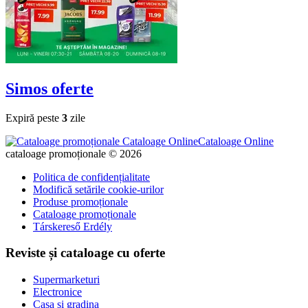
Simos
oferte
Expiră peste
3
zile
Cataloage Online
cataloage promoționale © 2026
Politica de confidențialitate
Modifică setările cookie-urilor
Produse promoționale
Cataloage promoționale
Társkereső Erdély
Reviste și cataloage cu oferte
Supermarketuri
Electronice
Casa si gradina