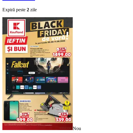
Expiră peste
2
zile
Nou