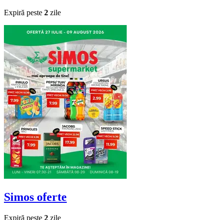
Expiră peste
2
zile
Simos
oferte
Expiră peste
2
zile