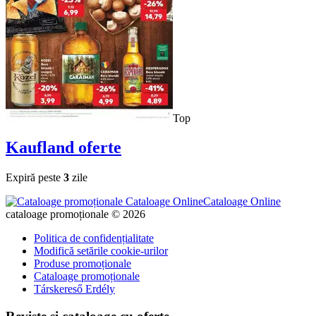
Top
Kaufland
oferte
Expiră peste
3
zile
Cataloage Online
cataloage promoționale © 2026
Politica de confidențialitate
Modifică setările cookie-urilor
Produse promoționale
Cataloage promoționale
Társkereső Erdély