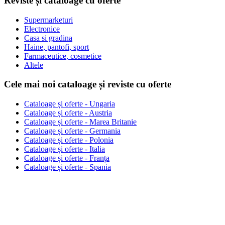
Reviste și cataloage cu oferte
Supermarketuri
Electronice
Casa si gradina
Haine, pantofi, sport
Farmaceutice, cosmetice
Altele
Cele mai noi cataloage și reviste cu oferte
Cataloage și oferte - Ungaria
Cataloage și oferte - Austria
Cataloage și oferte - Marea Britanie
Cataloage și oferte - Germania
Cataloage și oferte - Polonia
Cataloage și oferte - Italia
Cataloage și oferte - Franța
Cataloage și oferte - Spania