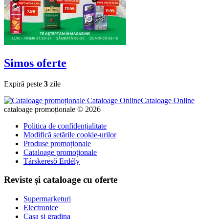
Simos
oferte
Expiră peste
3
zile
Cataloage Online
cataloage promoționale © 2026
Politica de confidențialitate
Modifică setările cookie-urilor
Produse promoționale
Cataloage promoționale
Társkereső Erdély
Reviste și cataloage cu oferte
Supermarketuri
Electronice
Casa si gradina