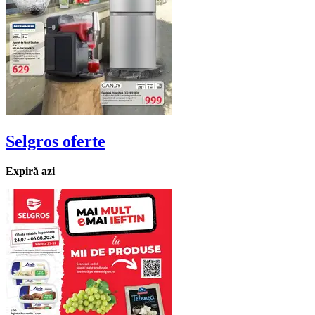
Selgros
oferte
Expiră azi