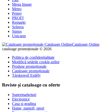
Mega Image
Metro
Penny
PROFI
Remarkt
Selgros
Simos
Unicarm
Cataloage Online
cataloage promoționale © 2026
Politica de confidențialitate
Modifică setările cookie-urilor
Produse promoționale
Cataloage promoționale
Társkereső Erdély
Reviste și cataloage cu oferte
Supermarketuri
Electronice
Casa si gradina
Haine, pantofi, sport