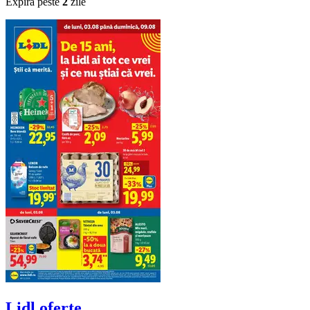
Expiră peste
2
zile
Lidl
oferte