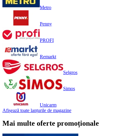
Metro
Penny
PROFI
Remarkt
Selgros
Simos
Unicarm
Afișează toate lanțurile de magazine
Mai multe oferte promoționale