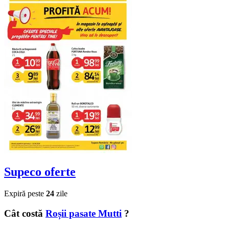
Supeco
oferte
Expiră peste
24
zile
Cât costă
Roșii pasate Mutti
?