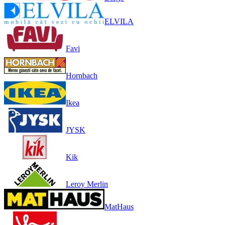
ELVILA
Favi
Hornbach
Ikea
JYSK
Kik
Leroy Merlin
MatHaus