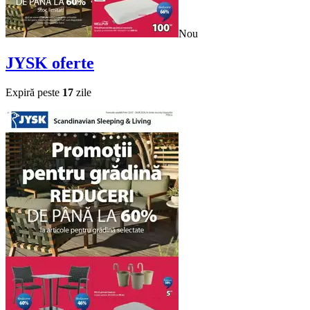
Nou
JYSK
oferte
Expiră peste
17
zile