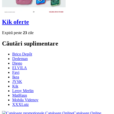
Kik
oferte
Expiră peste
23
zile
Căutări suplimentare
Brico Depôt
Dedeman
Diego
ELVILA
Favi
Ikea
JYSK
Kik
Leroy Merlin
MatHaus
Mobila Videnov
XXXLutz
Cataloage Online