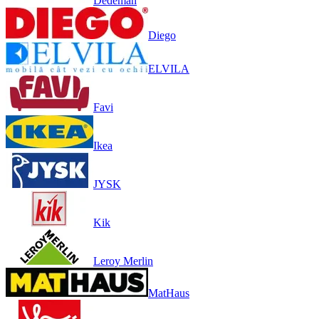
Dedeman
Diego
ELVILA
Favi
Ikea
JYSK
Kik
Leroy Merlin
MatHaus