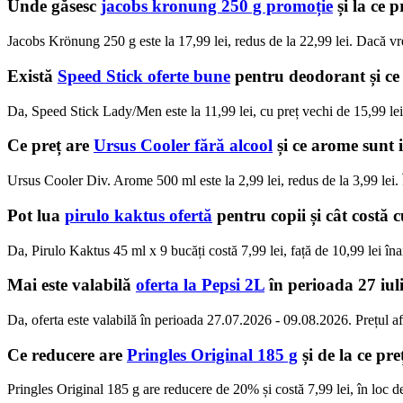
Unde găsesc
jacobs kronung 250 g promoție
și la ce p
Jacobs Krönung 250 g este la 17,99 lei, redus de la 22,99 lei. Dacă vre
Există
Speed Stick oferte bune
pentru deodorant și ce
Da, Speed Stick Lady/Men este la 11,99 lei, cu preț vechi de 15,99 lei.
Ce preț are
Ursus Cooler fără alcool
și ce arome sunt 
Ursus Cooler Div. Arome 500 ml este la 2,99 lei, redus de la 3,99 lei.
Pot lua
pirulo kaktus ofertă
pentru copii și cât costă c
Da, Pirulo Kaktus 45 ml x 9 bucăți costă 7,99 lei, față de 10,99 lei înai
Mai este valabilă
oferta la Pepsi 2L
în perioada 27 iul
Da, oferta este valabilă în perioada 27.07.2026 - 09.08.2026. Prețul a
Ce reducere are
Pringles Original 185 g
și de la ce pr
Pringles Original 185 g are reducere de 20% și costă 7,99 lei, în loc de