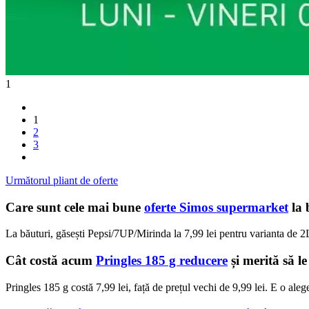
1
1
2
3
Următorul pliant de oferte
Care sunt cele mai bune
oferte Simos supermarket
la 
La băuturi, găsești Pepsi/7UP/Mirinda la 7,99 lei pentru varianta de 2L,
Cât costă acum
Pringles 185 g reducere
și merită să l
Pringles 185 g costă 7,99 lei, față de prețul vechi de 9,99 lei. E o ale