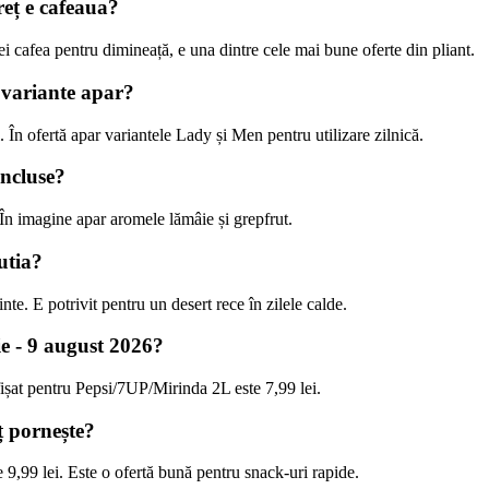
reț e cafeaua?
i cafea pentru dimineață, e una dintre cele mai bune oferte din pliant.
 variante apar?
 În ofertă apar variantele Lady și Men pentru utilizare zilnică.
incluse?
 În imagine apar aromele lămâie și grepfrut.
utia?
nte. E potrivit pentru un desert rece în zilele calde.
ie - 9 august 2026?
fișat pentru Pepsi/7UP/Mirinda 2L este 7,99 lei.
eț pornește?
 9,99 lei. Este o ofertă bună pentru snack-uri rapide.