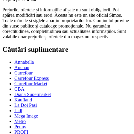
Prețurile, ofertele și informațiile afișate nu sunt obligatorii. Pot
apărea modificări sau erori. Acesta nu este un site oficial Simos.
Toate mărcile și siglele aparțin proprietarilor lor. Conținutul provine
din surse publice și cataloage promoționale. Nu garantăm
corectitudinea, completitudinea sau actualitatea informațiilor. Sunt
valabile doar prețurile și ofertele din magazinul respectiv.
Căutări suplimentare
Annabella
Auchan
Carrefour
Carrefour Express
Carrefour Market
CBA
Diana Supermarket
Kaufland
La Doi Pasi
Lidl
Mega Image
Metro
Penny
PROFI