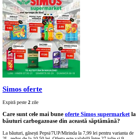
Simos
oferte
Expiră peste
2
zile
Care sunt cele mai bune
oferte Simos supermarket
la
băuturi carbogazoase din această săptămână?
La băuturi, găsești Pepsi/7UP/Mirinda la 7,99 lei pentru varianta de
2L, redus de la 10,50 lei. Oferta este valabilă între 27 iulie și 9