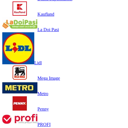
Kaufland
La Doi Pasi
Lidl
Mega Image
Metro
Penny
PROFI