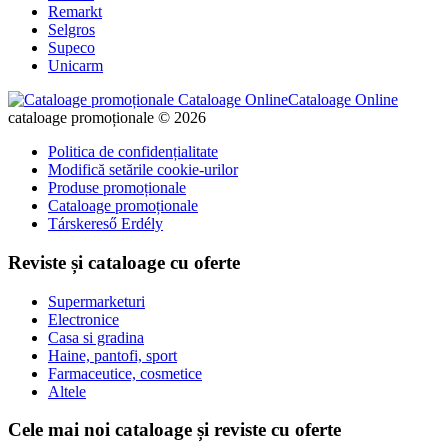
Remarkt
Selgros
Supeco
Unicarm
Cataloage Online
cataloage promoționale © 2026
Politica de confidențialitate
Modifică setările cookie-urilor
Produse promoționale
Cataloage promoționale
Társkereső Erdély
Reviste și cataloage cu oferte
Supermarketuri
Electronice
Casa si gradina
Haine, pantofi, sport
Farmaceutice, cosmetice
Altele
Cele mai noi cataloage și reviste cu oferte