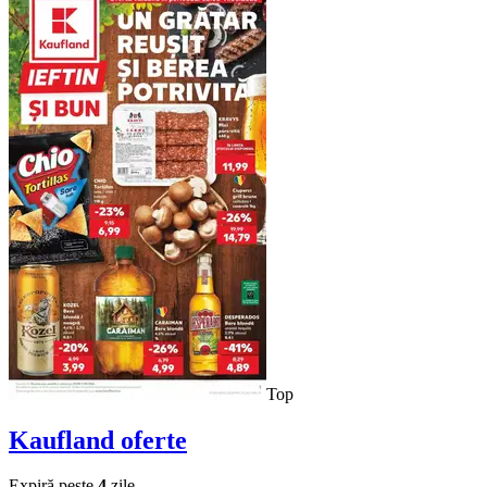
Top
Kaufland
oferte
Expiră peste
4
zile