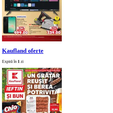
Kaufland
oferte
Expiră în
1
zi