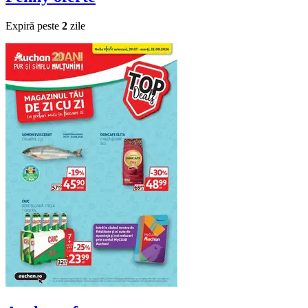
Expiră peste
2
zile