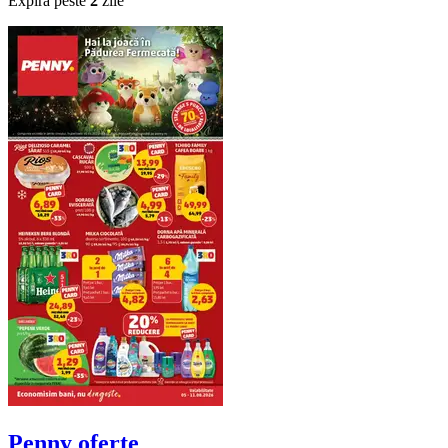
Expiră peste
2
zile
Penny
oferte