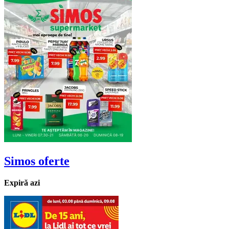
Simos
oferte
Expiră azi