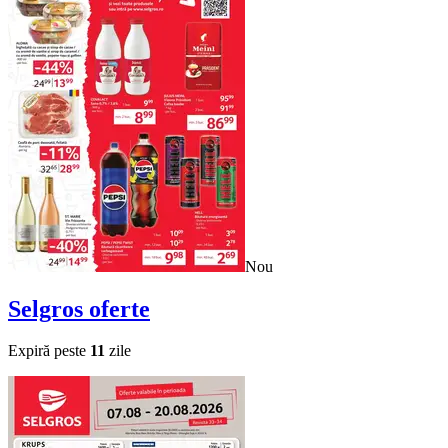
Nou
Selgros
oferte
Expiră peste
11
zile